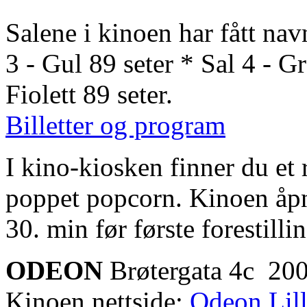
Salene i kinoen har fått nav
3 - Gul 89 seter * Sal 4 - G
Fiolett 89 seter.
Billetter og program
I kino-kiosken finner du et 
poppet popcorn. Kinoen åp
30. min før første forestill
ODEON
Brøtergata 4c 200
Kinoen nettside:
Odeon Lil