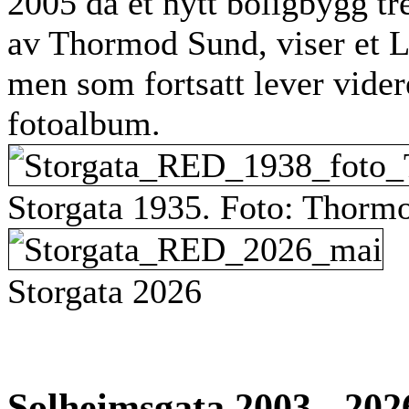
2005 da et nytt boligbygg tre
av Thormod Sund, viser et Li
men som fortsatt lever vider
fotoalbum.
Storgata 1935. Foto: Thorm
Storgata 2026
Solheimsgata 2003 - 202