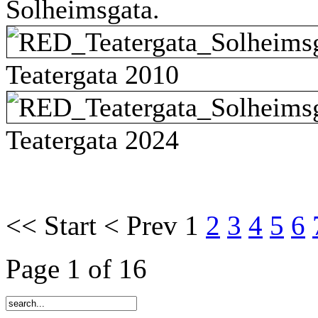
Solheimsgata.
Teatergata 2010
Teatergata 2024
<<
Start
<
Prev
1
2
3
4
5
6
Page 1 of 16