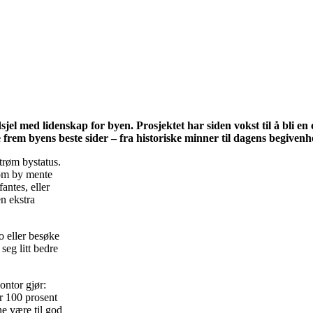
jel med lidenskap for byen. Prosjektet har siden vokst til å bli en o
e frem byens beste sider – fra historiske minner til dagens begive
trøm bystatus.
som by mente
fantes, eller
en ekstra
o eller besøke
seg litt bedre
ontor gjør:
er 100 prosent
ne være til god