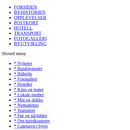
FORSIDEN
BYHISTORIEN
OPPLEVELSER
POSTKORT
HOTELL
TRANSPORT
FOTOGALLERI
BYUTVIKLING
Hoved meny
* Nyheter
* Banktjenester
* Bilhjelp
* Fotogalleri
* Hoteller
* Kino og teater
* Lokale medier
* Mat og drikke
* Nettsidetips
* Transport
* Før og nå-bilder
* Om turistkontoret
* Gatenavn i byen