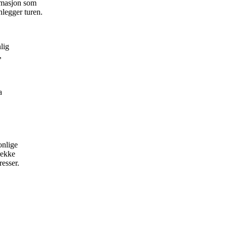
ormasjon som
nlegger turen.
lig
,
a
onlige
rekke
resser.