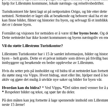
hjelp for Lillestrøm kommune, lokale nærings- og reiselivsbedrifter.
Turistkontoret ble først lagt ut på nettportalen Origo, og ble etter dette 
nettsted. Nettstedet er laget slik at besøkende og beboere skal ha et st
kan finne bilder, filmer og historier fra byen, og selvsagt få et innblik
det er i denne byen.
Formålet og visjonen for nettsiden er å være til
for byens beste
. Og de
Dette nettstedet har ikke kostet kommunen og byens næringsliv en en
Vil du støtte Lillestrøm Turistkontor?
Lillestrøm Turistkontor har i 15 år samlet informasjon, bilder og histo
byen – helt gratis. Dette er et privat initiativ som drives på frivillig bas
innbyggere og besøkende en bedre opplevelse av Lillestrøm.
Hvis du setter pris på innholdet og vil bidra til at nettstedet kan fortse
du støtte meg via Vipps. Hvert bidrag, stort eller lite, hjelper med å ho
aktiv og gjøre det mulig å utvikle nye saker og bilder for byen vår.
Hvordan kan du bidra?
* Ved Vipps
. *
Del siden med venner for å 
*
Respekter bilder og tekst, og spør før du deler.
På den måten kan jeg fortsette å lage spennende innhold om Lillestrøm
neste 15 årene!