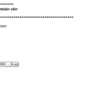
*******
tsider eller
**************************************
strøm