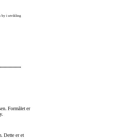
 by i utvikling
.................
en. Formålet er
y.
. Dette er et