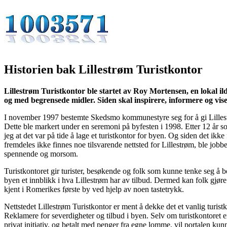
Historien bak Lillestrøm Turistkontor
Lillestrøm Turistkontor ble startet av Roy Mortensen, en lokal ilds
og med begrensede midler. Siden skal inspirere, informere og vis
I november 1997 bestemte Skedsmo kommunestyre seg for å gi Lilles
Dette ble markert under en seremoni på byfesten i 1998. Etter 12 år 
jeg at det var på tide å lage et turistkontor for byen. Og siden det ikke 
fremdeles ikke finnes noe tilsvarende nettsted for Lillestrøm, ble jobb
spennende og morsom.
Turistkontoret gir turister, besøkende og folk som kunne tenke seg å b
byen et innblikk i hva Lillestrøm har av tilbud. Dermed kan folk gjøre 
kjent i Romerikes første by ved hjelp av noen tastetrykk.
Nettstedet Lillestrøm Turistkontor er ment å dekke det et vanlig turistk
Reklamere for severdigheter og tilbud i byen. Selv om turistkontoret 
privat initiativ, og betalt med penger fra egne lomme, vil portalen kun