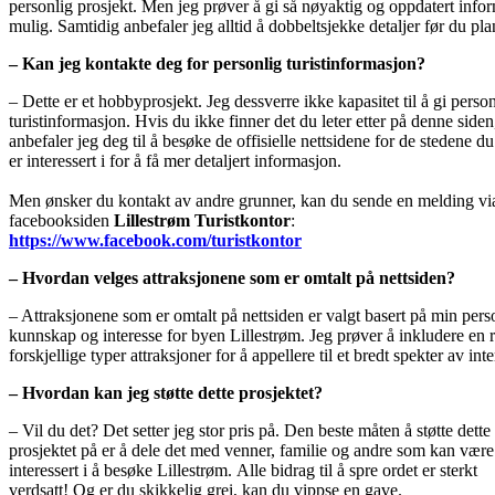
personlig prosjekt. Men jeg prøver å gi så nøyaktig og oppdatert inf
mulig. Samtidig anbefaler jeg alltid å dobbeltsjekke detaljer før du pla
– Kan jeg kontakte deg for personlig turistinformasjon?
– Dette er et hobbyprosjekt. Jeg dessverre ikke kapasitet til å gi person
turistinformasjon. Hvis du ikke finner det du leter etter på denne siden
anbefaler jeg deg til å besøke de offisielle nettsidene for de stedene du
er interessert i for å få mer detaljert informasjon.
Men ønsker du kontakt av andre grunner, kan du sende en melding vi
facebooksiden
Lillestrøm Turistkontor
:
https://www.facebook.com/turistkontor
– Hvordan velges attraksjonene som er omtalt på nettsiden?
– Attraksjonene som er omtalt på nettsiden er valgt basert på min pers
kunnskap og interesse for byen Lillestrøm. Jeg prøver å inkludere en 
forskjellige typer attraksjoner for å appellere til et bredt spekter av inte
– Hvordan kan jeg støtte dette prosjektet?
– Vil du det? Det setter jeg stor pris på. Den beste måten å støtte dette
prosjektet på er å dele det med venner, familie og andre som kan være
interessert i å besøke Lillestrøm. Alle bidrag til å spre ordet er sterkt
verdsatt! Og er du skikkelig grei, kan du vippse en gave.