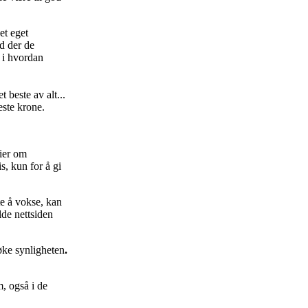
et eget
ed der de
k i hvordan
t beste av alt...
este krone.
rier om
is, kun for å gi
tte å vokse, kan
lde nettsiden
øke synligheten
.
, også i de