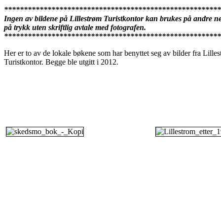
*******************************************************
Ingen av bildene
på Lillestrøm Turistkontor kan brukes på andre net
på trykk uten skriftlig avtale med fotografen.
*******************************************************
Her er to av de lokale bøkene som har benyttet seg av bilder fra Lille
Turistkontor.
Begge ble utgitt i 2012.